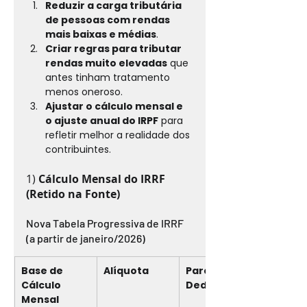
Reduzir a carga tributária 
de pessoas com rendas 
mais baixas e médias
. 
Criar regras para tributar 
rendas muito elevadas
 que 
antes tinham tratamento 
menos oneroso.
Ajustar o cálculo mensal e 
o ajuste anual do IRPF
 para 
refletir melhor a realidade dos 
contribuintes.
1) 
Cálculo Mensal do IRRF 
(Retido na Fonte)
Nova Tabela Progressiva de IRRF 
(a partir de janeiro/2026)
Base de 
Alíquota
Parcela a 
Cálculo 
Deduzir
Mensal