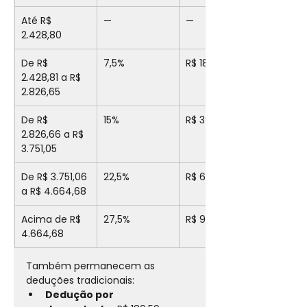
Até R$ 
—
—
2.428,80
De R$ 
7,5%
R$ 182,16
2.428,81 a R$ 
2.826,65
De R$ 
15%
R$ 394,16
2.826,66 a R$ 
3.751,05
De R$ 3.751,06 
22,5%
R$ 675,49
a R$ 4.664,68
Acima de R$ 
27,5%
R$ 908,73
4.664,68
Também permanecem as 
deduções tradicionais:
Dedução por 