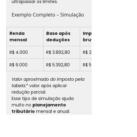
ultrapassar os limites.
Exemplo Completo – Simulação
Renda 
Base após 
Imposto 
mensal
deduções
bruto
R$ 4.000
R$ 3.892,80
R$ 200,39
R$ 6.000
R$ 5.392,80
R$ 540,00*
Valor aproximado do imposto pela 
tabela.
* valor após aplicar 
redução parcial.
Esse tipo de simulação ajuda 
muito no 
planejamento 
tributário
 mensal e anual.
Conclusão – O que você precisa 
saber?