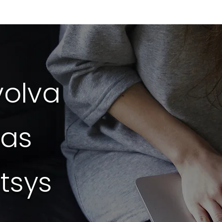
volva
 as
tsys