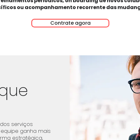
reinamentos periódicos, on boarding de novos col
íficos ou acompanhamento recorrente das mudança
Contrate agora
que
 dos serviços
 equipe ganha mais
orma estratégica,