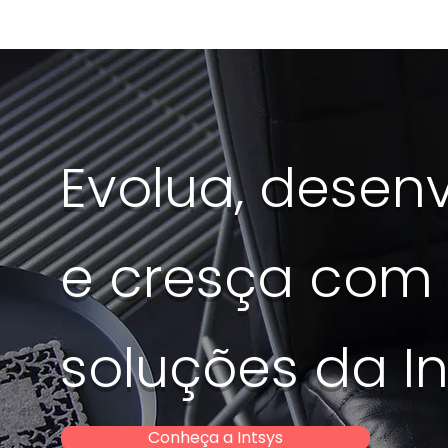
Evolua, desen
e cresça com
soluções da In
Conheça a Intsys