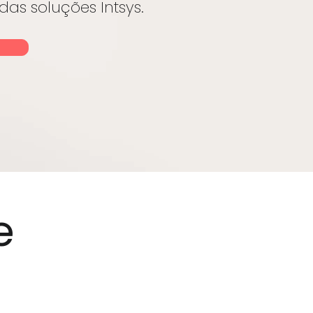
s soluções Intsys.
e