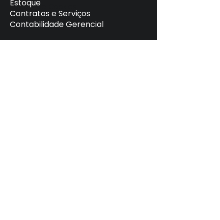
Estoque
Política de Cookies
Contratos e Serviços
Contabilidade Gerencial
Seja uma revenda
Se inscreva na nossa
Newsletter
Assinar